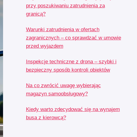
przy poszukiwaniu zatrudnienia za
granicą?
Warunki zatrudnienia w ofertach
zagranicznych – co sprawdzać w umowie
przed wyjazdem
Inspekcje techniczne z drona – szybki i
bezpieczny sposób kontroli obiektów
Na co zwrócić uwagę wybierając
magazyn samoobsługowy?
Kiedy warto zdecydować się na wynajem
busa z kierowcą?