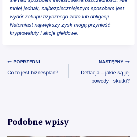
się nad sposobem inwestowania oszczędności. Nie
mniej jednak, najbezpieczniejszym sposobem jest
wybór zakupu fizycznego złota lub obligacji.
Natomiast największy zysk mogą przynieść
kryptowaluty i akcje giełdowe.
Nawigacja
POPRZEDNI
NASTĘPNY
Co to jest biznesplan?
Deflacja – jakie są jej
wpisu
powody i skutki?
Podobne wpisy