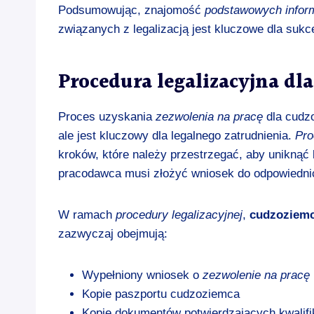
Podsumowując, znajomość
podstawowych inform
związanych z legalizacją jest kluczowe dla suk
Procedura legalizacyjna d
Proces uzyskania
zezwolenia na pracę
dla cudz
ale jest kluczowy dla legalnego zatrudnienia.
Pro
kroków, które należy przestrzegać, aby uniknąć
pracodawca musi złożyć wniosek do odpowiednich
W ramach
procedury legalizacyjnej
,
cudzoziem
zazwyczaj obejmują:
Wypełniony wniosek o
zezwolenie na pracę
Kopie paszportu cudzoziemca
Kopie dokumentów potwierdzających kwalif