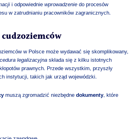
acji
i odpowiednie
wprowadzenie
do procesów
cesu w zatrudnianiu pracowników zagranicznych.
la cudzoziemców
oziemców w Polsce może wydawać się skomplikowany,
cedura legalizacyjna
składa się z kilku istotnych
 kłopotów prawnych. Przede wszystkim, przyszły
 instytucji, takich jak urząd wojewódzki.
cy
muszą zgromadzić niezbędne
dokumenty
, które
ikacje zawodowe