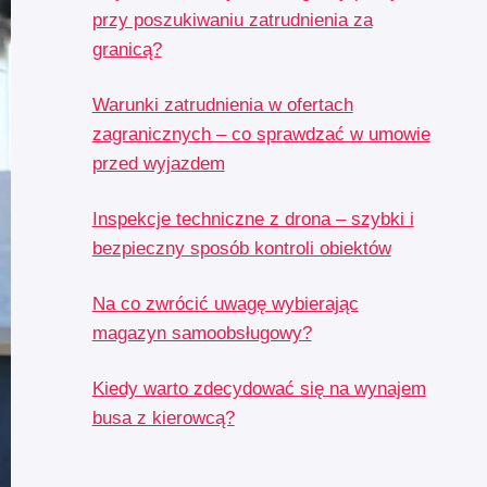
przy poszukiwaniu zatrudnienia za
granicą?
Warunki zatrudnienia w ofertach
zagranicznych – co sprawdzać w umowie
przed wyjazdem
Inspekcje techniczne z drona – szybki i
bezpieczny sposób kontroli obiektów
Na co zwrócić uwagę wybierając
magazyn samoobsługowy?
Kiedy warto zdecydować się na wynajem
busa z kierowcą?