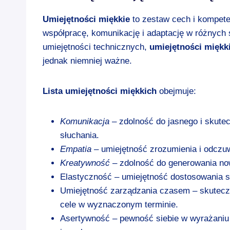
Umiejętności miękkie
to zestaw cech i kompeten
współpracę, komunikację i adaptację w różnych
umiejętności technicznych,
umiejętności miękk
jednak niemniej ważne.
Lista umiejętności miękkich
obejmuje:
Komunikacja
– zdolność do jasnego i skute
słuchania.
Empatia
– umiejętność zrozumienia i odczuwa
Kreatywność
– zdolność do generowania no
Elastyczność – umiejętność dostosowania si
Umiejętność zarządzania czasem – skuteczn
cele w wyznaczonym terminie.
Asertywność – pewność siebie w wyrażaniu w