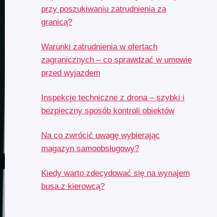
przy poszukiwaniu zatrudnienia za
granicą?
Warunki zatrudnienia w ofertach
zagranicznych – co sprawdzać w umowie
przed wyjazdem
Inspekcje techniczne z drona – szybki i
bezpieczny sposób kontroli obiektów
Na co zwrócić uwagę wybierając
magazyn samoobsługowy?
Kiedy warto zdecydować się na wynajem
busa z kierowcą?