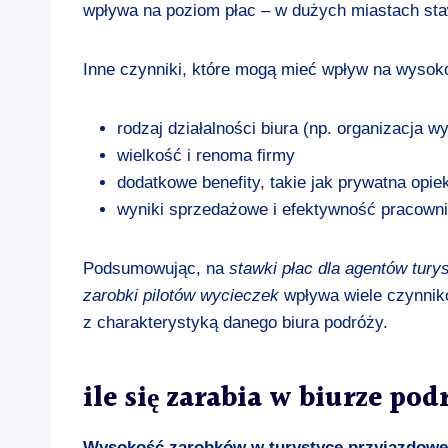
wpływa na poziom płac – w dużych miastach st
Inne czynniki, które mogą mieć wpływ na wysok
rodzaj działalności biura (np. organizacja
wielkość i renoma firmy
dodatkowe benefity, takie jak prywatna op
wyniki sprzedażowe i efektywność pracown
Podsumowując, na
stawki płac dla agentów tury
zarobki pilotów wycieczek
wpływa wiele czynnik
z charakterystyką danego biura podróży.
ile się zarabia w biurze pod
Wysokość zarobków w turystyce przyjazdowe