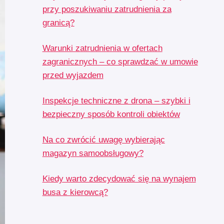
przy poszukiwaniu zatrudnienia za
granicą?
Warunki zatrudnienia w ofertach
zagranicznych – co sprawdzać w umowie
przed wyjazdem
Inspekcje techniczne z drona – szybki i
bezpieczny sposób kontroli obiektów
Na co zwrócić uwagę wybierając
magazyn samoobsługowy?
Kiedy warto zdecydować się na wynajem
busa z kierowcą?