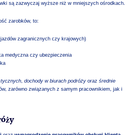
awki są zazwyczaj wyższe niż w mniejszych ośrodkach.
ość zarobków, to:
 wyjazdów zagranicznych czy krajowych)
ieka medyczna czy ubezpieczenia
ika
stycznych
,
dochody w biurach podróży
oraz
średnie
ów, zarówno związanych z samym pracownikiem, jak i
róży
j
oraz
wynagrodzenie pracowników obsługi klienta