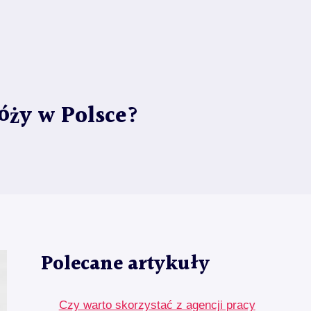
óży w Polsce?
Polecane artykuły
Czy warto skorzystać z agencji pracy