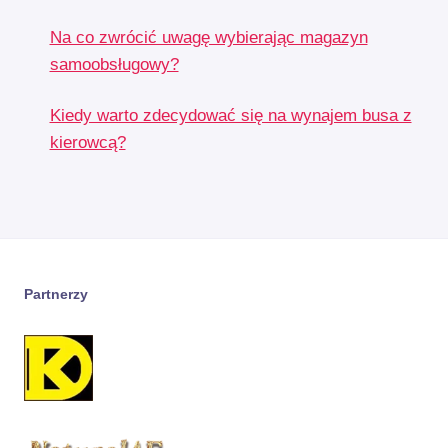
Na co zwrócić uwagę wybierając magazyn
samoobsługowy?
Kiedy warto zdecydować się na wynajem busa z
kierowcą?
Partnerzy