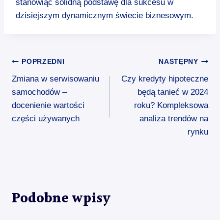
stanowiąc solidną podstawę dla sukcesu w
dzisiejszym dynamicznym świecie biznesowym.
Nawigacja
POPRZEDNI
NASTĘPNY
Zmiana w serwisowaniu
Czy kredyty hipoteczne
wpisu
samochodów –
będą tanieć w 2024
docenienie wartości
roku? Kompleksowa
części używanych
analiza trendów na
rynku
Podobne wpisy